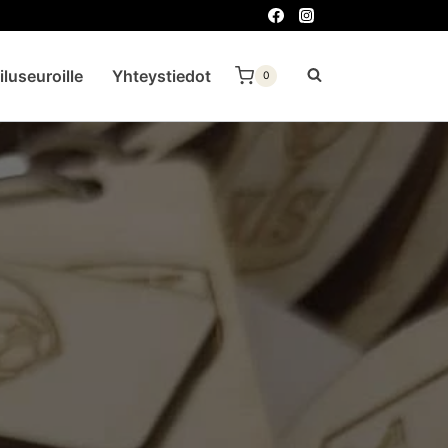
eiluseuroille
Yhteystiedot
0