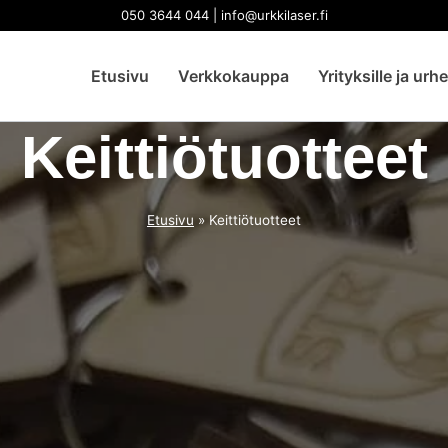
050 3644 044 | info@urkkilaser.fi
Etusivu
Verkkokauppa
Yrityksille ja urh
Keittiötuotteet
Etusivu
»
Keittiötuotteet