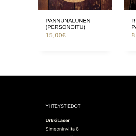
PANNUNALUNEN
R
(PERSONOITU)
P
15,00
€
8
YHTEYSTIEDOT
UrkkiLaser
Simeoninviita 8