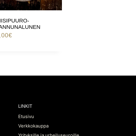
IISIPUURO-
ANNUNALUNEN
,00
€
LINKIT
Etusivu
Verkkokauppa
Yrityksille ja urheiluseuroille