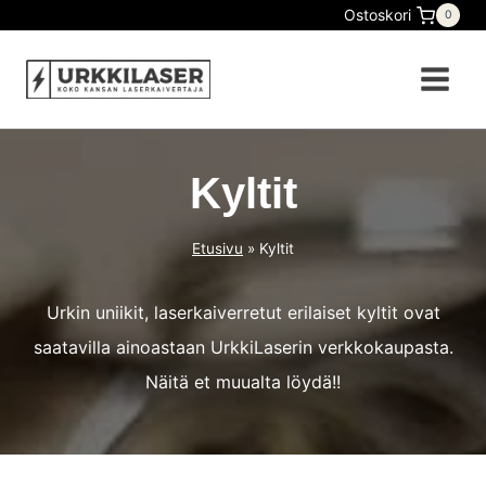
Ostoskori
0
Kyltit
Etusivu
»
Kyltit
Urkin uniikit, laserkaiverretut erilaiset kyltit ovat
saatavilla ainoastaan UrkkiLaserin verkkokaupasta.
Näitä et muualta löydä!!