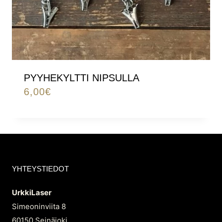
PYYHEKYLTTI NIPSULLA
6,00
€
YHTEYSTIEDOT
UrkkiLaser
Simeoninviita 8
60150 Seinäjoki